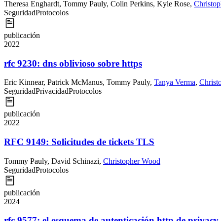
Theresa Enghardt
,
Tommy Pauly
,
Colin Perkins
,
Kyle Rose
,
Christo
Seguridad
Protocolos
publicación
2022
rfc 9230: dns oblivioso sobre https
Eric Kinnear
,
Patrick McManus
,
Tommy Pauly
,
Tanya Verma
,
Christ
Seguridad
Privacidad
Protocolos
publicación
2022
RFC 9149: Solicitudes de tickets TLS
Tommy Pauly
,
David Schinazi
,
Christopher Wood
Seguridad
Protocolos
publicación
2024
rfc 9577: el esquema de autenticación http de privacy