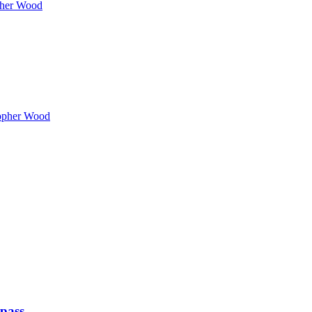
pher Wood
opher Wood
 pass