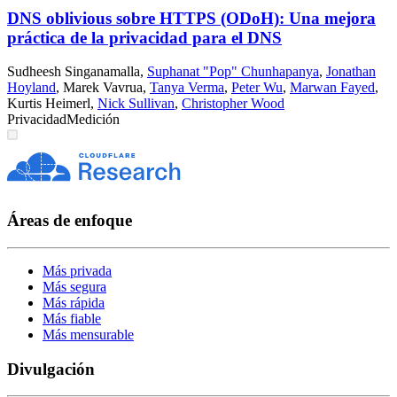
DNS oblivious sobre HTTPS (ODoH): Una mejora
práctica de la privacidad para el DNS
Sudheesh Singanamalla
,
Suphanat "Pop" Chunhapanya
,
Jonathan
Hoyland
,
Marek Vavrua
,
Tanya Verma
,
Peter Wu
,
Marwan Fayed
,
Kurtis Heimerl
,
Nick Sullivan
,
Christopher Wood
Privacidad
Medición
Áreas de enfoque
Más privada
Más segura
Más rápida
Más fiable
Más mensurable
Divulgación