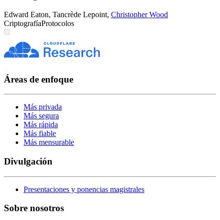
Edward Eaton
,
Tancrède Lepoint
,
Christopher Wood
Criptografía
Protocolos
Áreas de enfoque
Más privada
Más segura
Más rápida
Más fiable
Más mensurable
Divulgación
Presentaciones y ponencias magistrales
Sobre nosotros