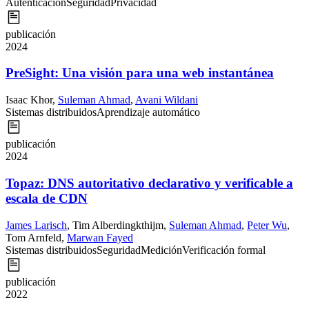
Autenticación
Seguridad
Privacidad
publicación
2024
PreSight: Una visión para una web instantánea
Isaac Khor
,
Suleman Ahmad
,
Avani Wildani
Sistemas distribuidos
Aprendizaje automático
publicación
2024
Topaz: DNS autoritativo declarativo y verificable a
escala de CDN
James Larisch
,
Tim Alberdingkthijm
,
Suleman Ahmad
,
Peter Wu
,
Tom Arnfeld
,
Marwan Fayed
Sistemas distribuidos
Seguridad
Medición
Verificación formal
publicación
2022