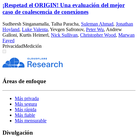
¡Respetad el ORIGIN! Una evaluación del mejor
caso de coalescencia de conexiones
Sudheesh Singanamalla
,
Talha Paracha
,
Suleman Ahmad
,
Jonathan
Hoyland
,
Luke Valenta
,
Yevgen Safronov
,
Peter Wu
,
Andrew
Galloni
,
Kurtis Heimerl
,
Nick Sullivan
,
Christopher Wood
,
Marwan
Fayed
Privacidad
Medición
Áreas de enfoque
Más privada
Más segura
Más rápida
Más fiable
Más mensurable
Divulgación