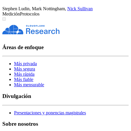
Stephen Ludin
,
Mark Nottingham
,
Nick Sullivan
Medición
Protocolos
Áreas de enfoque
Más privada
Más segura
Más rápida
Más fiable
Más mensurable
Divulgación
Presentaciones y ponencias magistrales
Sobre nosotros