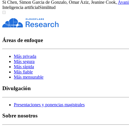
Si Chen
,
Simon Garcia de Gonzalo
,
Omar Aziz
,
Jeanine Cook
,
Avani
Inteligencia artificial
Similitud
Áreas de enfoque
Más privada
Más segura
Más rápida
Más fiable
Más mensurable
Divulgación
Presentaciones y ponencias magistrales
Sobre nosotros