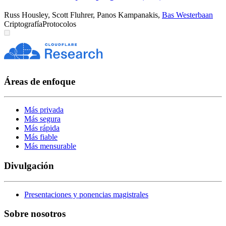
Russ Housley
,
Scott Fluhrer
,
Panos Kampanakis
,
Bas Westerbaan
Criptografía
Protocolos
Áreas de enfoque
Más privada
Más segura
Más rápida
Más fiable
Más mensurable
Divulgación
Presentaciones y ponencias magistrales
Sobre nosotros