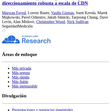
direccionamiento robusta a escala de CDN
Marwan Fayed
,
Lorenz Bauer
,
Vasilis Giotsas
,
Sami Kerola
,
Marek
Majkowski
,
Pavel Odinstov
,
Jakub Sitnicki
,
Taejoong Chung
,
Dave
Levin
,
Alan Mislove
,
Christopher Wood
,
Nick Sullivan
Seguridad
Medición
Áreas de enfoque
Más privada
Más segura
Más rápida
Más fiable
Más mensurable
Divulgación
Presentaciones y ponencias magistrales