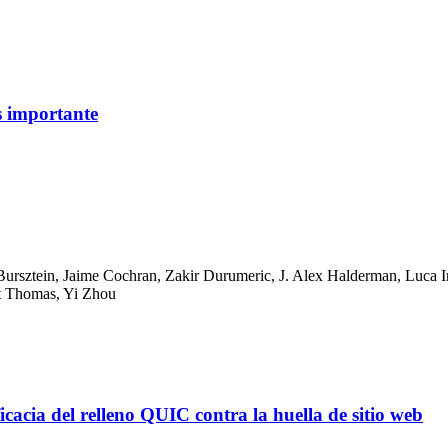
s importante
Bursztein
,
Jaime Cochran
,
Zakir Durumeric
,
J. Alex Halderman
,
Luca I
t Thomas
,
Yi Zhou
ficacia del relleno QUIC contra la huella de sitio web