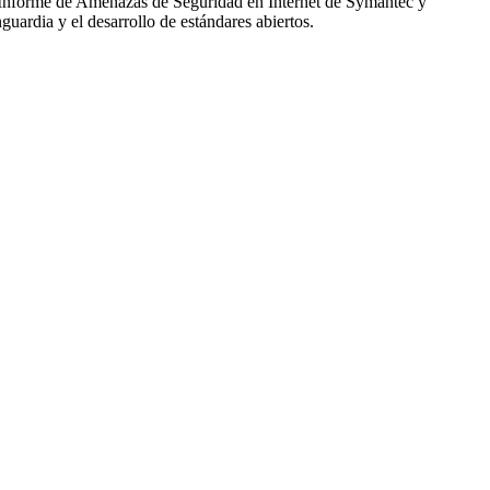
 el Informe de Amenazas de Seguridad en Internet de Symantec y
uardia y el desarrollo de estándares abiertos.