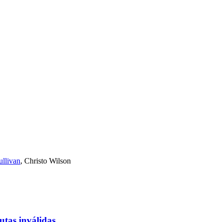
ullivan
,
Christo Wilson
utas inválidas