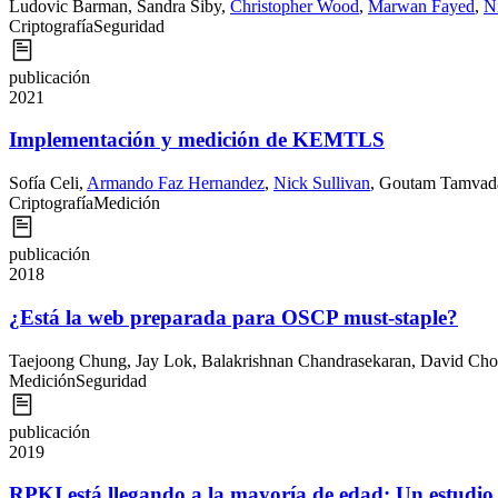
Ludovic Barman
,
Sandra Siby
,
Christopher Wood
,
Marwan Fayed
,
N
Criptografía
Seguridad
publicación
2021
Implementación y medición de KEMTLS
Sofía Celi
,
Armando Faz Hernandez
,
Nick Sullivan
,
Goutam Tamvad
Criptografía
Medición
publicación
2018
¿Está la web preparada para OSCP must-staple?
Taejoong Chung
,
Jay Lok
,
Balakrishnan Chandrasekaran
,
David Cho
Medición
Seguridad
publicación
2019
RPKI está llegando a la mayoría de edad: Un estudio l