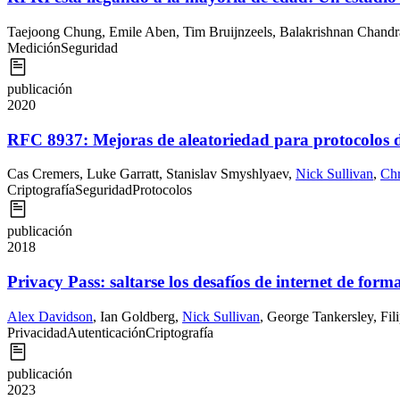
Taejoong Chung
,
Emile Aben
,
Tim Bruijnzeels
,
Balakrishnan Chandr
Medición
Seguridad
publicación
2020
RFC 8937: Mejoras de aleatoriedad para protocolos 
Cas Cremers
,
Luke Garratt
,
Stanislav Smyshlyaev
,
Nick Sullivan
,
Chr
Criptografía
Seguridad
Protocolos
publicación
2018
Privacy Pass: saltarse los desafíos de internet de for
Alex Davidson
,
Ian Goldberg
,
Nick Sullivan
,
George Tankersley
,
Fil
Privacidad
Autenticación
Criptografía
publicación
2023