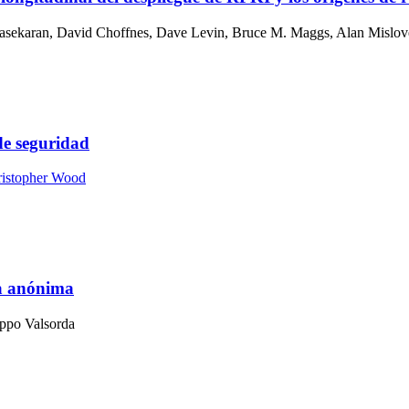
asekaran
,
David Choffnes
,
Dave Levin
,
Bruce M. Maggs
,
Alan Mislov
de seguridad
istopher Wood
ma anónima
ippo Valsorda