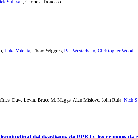
ick Sullivan
,
Carmela Troncoso
a
,
Luke Valenta
,
Thom Wiggers
,
Bas Westerbaan
,
Christopher Wood
ffnes
,
Dave Levin
,
Bruce M. Maggs
,
Alan Mislove
,
John Rula
,
Nick S
ongitudinal del despliegue de RPKI y los orígenes de r