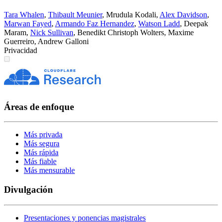
Tara Whalen
,
Thibault Meunier
,
Mrudula Kodali
,
Alex Davidson
,
Marwan Fayed
,
Armando Faz Hernandez
,
Watson Ladd
,
Deepak
Maram
,
Nick Sullivan
,
Benedikt Christoph Wolters
,
Maxime
Guerreiro
,
Andrew Galloni
Privacidad
Áreas de enfoque
Más privada
Más segura
Más rápida
Más fiable
Más mensurable
Divulgación
Presentaciones y ponencias magistrales