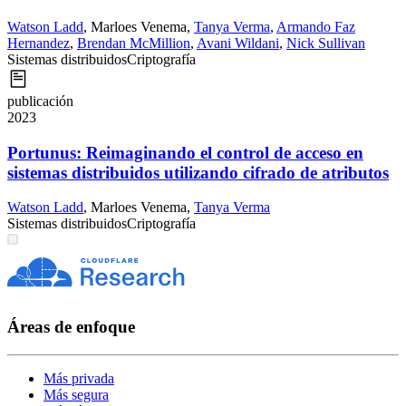
Watson Ladd
,
Marloes Venema
,
Tanya Verma
,
Armando Faz
Hernandez
,
Brendan McMillion
,
Avani Wildani
,
Nick Sullivan
Sistemas distribuidos
Criptografía
publicación
2023
Portunus: Reimaginando el control de acceso en
sistemas distribuidos utilizando cifrado de atributos
Watson Ladd
,
Marloes Venema
,
Tanya Verma
Sistemas distribuidos
Criptografía
Áreas de enfoque
Más privada
Más segura