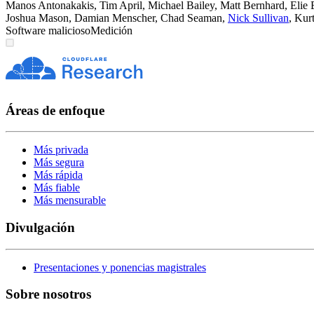
Manos Antonakakis
,
Tim April
,
Michael Bailey
,
Matt Bernhard
,
Elie 
Joshua Mason
,
Damian Menscher
,
Chad Seaman
,
Nick Sullivan
,
Kur
Software malicioso
Medición
Áreas de enfoque
Más privada
Más segura
Más rápida
Más fiable
Más mensurable
Divulgación
Presentaciones y ponencias magistrales
Sobre nosotros