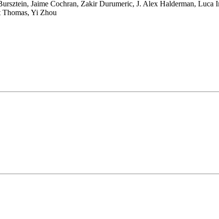
Bursztein
,
Jaime Cochran
,
Zakir Durumeric
,
J. Alex Halderman
,
Luca I
t Thomas
,
Yi Zhou