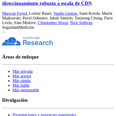
direccionamiento robusta a escala de CDN
Marwan Fayed
,
Lorenz Bauer
,
Vasilis Giotsas
,
Sami Kerola
,
Marek
Majkowski
,
Pavel Odinstov
,
Jakub Sitnicki
,
Taejoong Chung
,
Dave
Levin
,
Alan Mislove
,
Christopher Wood
,
Nick Sullivan
Seguridad
Medición
Áreas de enfoque
Más privada
Más segura
Más rápida
Más fiable
Más mensurable
Divulgación
Presentaciones y ponencias magistrales