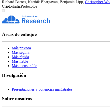
Richard Barnes
,
Karthik Bhargavan
,
Benjamin Lipp
,
Christopher Wo
Criptografía
Protocolos
Áreas de enfoque
Más privada
Más segura
Más rápida
Más fiable
Más mensurable
Divulgación
Presentaciones y ponencias magistrales
Sobre nosotros