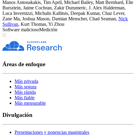
Manos Antonakakis
,
Tim April
,
Michael Bailey
,
Matt Bernhard
,
Elie
Bursztein
,
Jaime Cochran
,
Zakir Durumeric
,
J. Alex Halderman
,
Luca Invernizzi
,
Michalis Kallitsis
,
Deepak Kumar
,
Chaz Lever
,
Zane Ma
,
Joshua Mason
,
Damian Menscher
,
Chad Seaman
,
Nick
Sullivan
,
Kurt Thomas
,
Yi Zhou
Software malicioso
Medición
Áreas de enfoque
Más privada
Más segura
Más rápida
Más fiable
Más mensurable
Divulgación
Presentaciones y ponencias magistrales