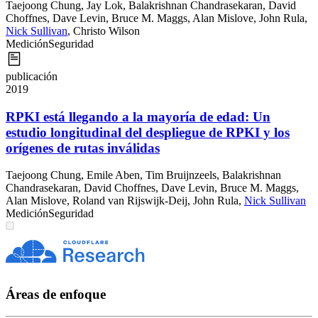
Taejoong Chung
,
Jay Lok
,
Balakrishnan Chandrasekaran
,
David
Choffnes
,
Dave Levin
,
Bruce M. Maggs
,
Alan Mislove
,
John Rula
,
Nick Sullivan
,
Christo Wilson
Medición
Seguridad
publicación
2019
RPKI está llegando a la mayoría de edad: Un
estudio longitudinal del despliegue de RPKI y los
orígenes de rutas inválidas
Taejoong Chung
,
Emile Aben
,
Tim Bruijnzeels
,
Balakrishnan
Chandrasekaran
,
David Choffnes
,
Dave Levin
,
Bruce M. Maggs
,
Alan Mislove
,
Roland van Rijswijk-Deij
,
John Rula
,
Nick Sullivan
Medición
Seguridad
Áreas de enfoque