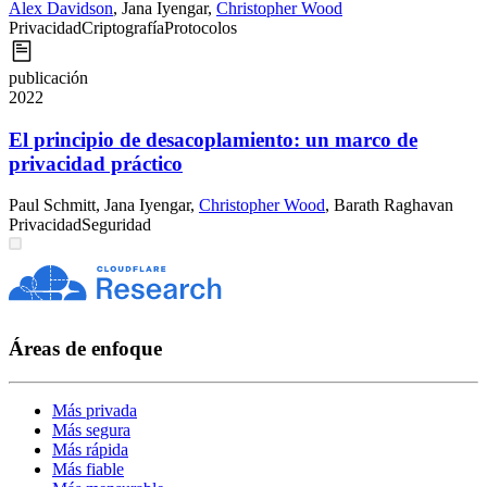
Alex Davidson
,
Jana Iyengar
,
Christopher Wood
Privacidad
Criptografía
Protocolos
publicación
2022
El principio de desacoplamiento: un marco de
privacidad práctico
Paul Schmitt
,
Jana Iyengar
,
Christopher Wood
,
Barath Raghavan
Privacidad
Seguridad
Áreas de enfoque
Más privada
Más segura
Más rápida
Más fiable