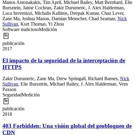
Manos Antonakakis
,
Tim April
,
Michael Bailey
,
Matt Bernhard
,
Elie
Bursztein
,
Jaime Cochran
,
Zakir Durumeric
,
J. Alex Halderman
,
Luca Invernizzi
,
Michalis Kallitsis
,
Deepak Kumar
,
Chaz Lever
,
Zane Ma
,
Joshua Mason
,
Damian Menscher
,
Chad Seaman
,
Nick
Sullivan
,
Kurt Thomas
,
Yi Zhou
Software malicioso
Medición
publicación
2017
El impacto de la seguridad de la interceptación de
HTTPS
Zakir Durumeric
,
Zane Ma
,
Drew Springall
,
Richard Barnes
,
Nick
Sullivan
,
Elie Bursztein
,
Michael Bailey
,
J. Alex Halderman
,
Vern
Paxson
Seguridad
Medición
publicación
2018
403 Forbidden: Una visión global del geobloqueo de
CDN