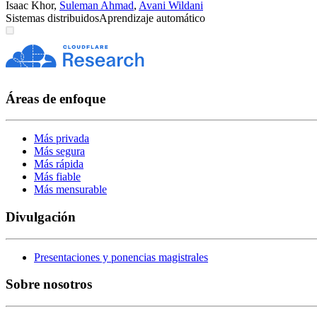
Isaac Khor
,
Suleman Ahmad
,
Avani Wildani
Sistemas distribuidos
Aprendizaje automático
Áreas de enfoque
Más privada
Más segura
Más rápida
Más fiable
Más mensurable
Divulgación
Presentaciones y ponencias magistrales
Sobre nosotros