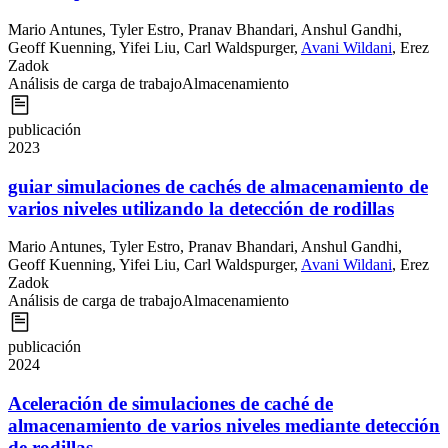
Mario Antunes
,
Tyler Estro
,
Pranav Bhandari
,
Anshul Gandhi
,
Geoff Kuenning
,
Yifei Liu
,
Carl Waldspurger
,
Avani Wildani
,
Erez
Zadok
Análisis de carga de trabajo
Almacenamiento
publicación
2023
guiar simulaciones de cachés de almacenamiento de
varios niveles utilizando la detección de rodillas
Mario Antunes
,
Tyler Estro
,
Pranav Bhandari
,
Anshul Gandhi
,
Geoff Kuenning
,
Yifei Liu
,
Carl Waldspurger
,
Avani Wildani
,
Erez
Zadok
Análisis de carga de trabajo
Almacenamiento
publicación
2024
Aceleración de simulaciones de caché de
almacenamiento de varios niveles mediante detección
de rodillas