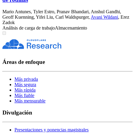
Mario Antunes
,
Tyler Estro
,
Pranav Bhandari
,
Anshul Gandhi
,
Geoff Kuenning
,
Yifei Liu
,
Carl Waldspurger
,
Avani Wildani
,
Erez
Zadok
Análisis de carga de trabajo
Almacenamiento
Áreas de enfoque
Más privada
Más segura
Más rápida
Más fiable
Más mensurable
Divulgación
Presentaciones y ponencias magistrales