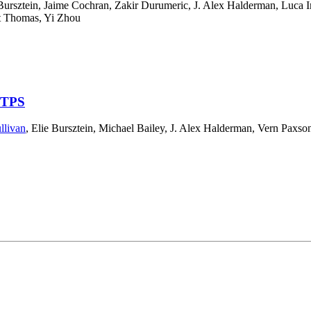
Bursztein
,
Jaime Cochran
,
Zakir Durumeric
,
J. Alex Halderman
,
Luca I
t Thomas
,
Yi Zhou
HTTPS
llivan
,
Elie Bursztein
,
Michael Bailey
,
J. Alex Halderman
,
Vern Paxso