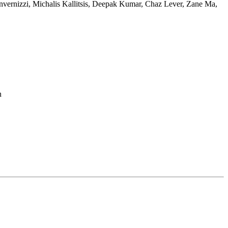
nvernizzi
,
Michalis Kallitsis
,
Deepak Kumar
,
Chaz Lever
,
Zane Ma
,
n