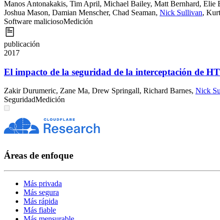
Manos Antonakakis
,
Tim April
,
Michael Bailey
,
Matt Bernhard
,
Elie 
Joshua Mason
,
Damian Menscher
,
Chad Seaman
,
Nick Sullivan
,
Kur
Software malicioso
Medición
publicación
2017
El impacto de la seguridad de la interceptación de 
Zakir Durumeric
,
Zane Ma
,
Drew Springall
,
Richard Barnes
,
Nick Su
Seguridad
Medición
Áreas de enfoque
Más privada
Más segura
Más rápida
Más fiable
Más mensurable