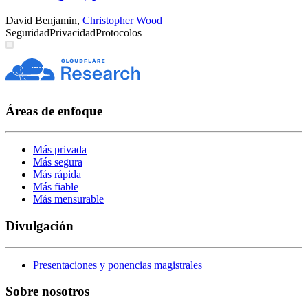
David Benjamin
,
Christopher Wood
Seguridad
Privacidad
Protocolos
Áreas de enfoque
Más privada
Más segura
Más rápida
Más fiable
Más mensurable
Divulgación
Presentaciones y ponencias magistrales
Sobre nosotros