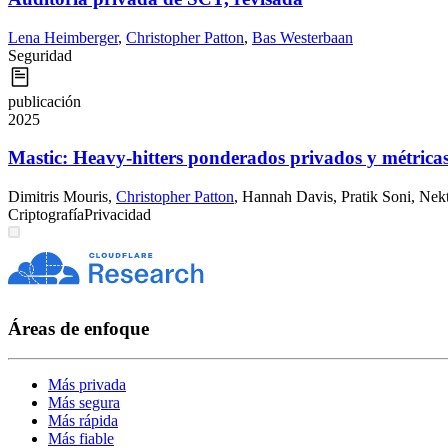
Lena Heimberger
,
Christopher Patton
,
Bas Westerbaan
Seguridad
publicación
2025
Mastic: Heavy-hitters ponderados privados y métricas
Dimitris Mouris
,
Christopher Patton
,
Hannah Davis
,
Pratik Soni
,
Nekt
Criptografía
Privacidad
Áreas de enfoque
Más privada
Más segura
Más rápida
Más fiable