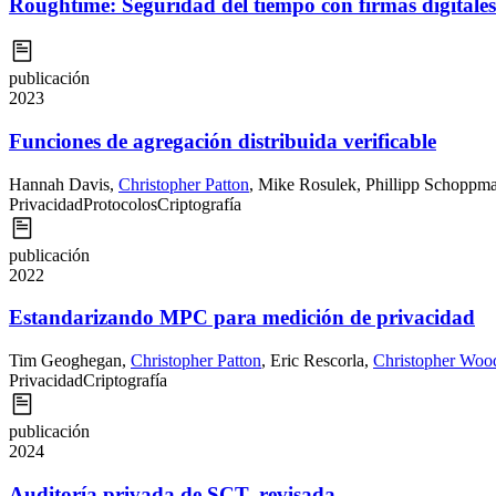
Roughtime: Seguridad del tiempo con firmas digitales
publicación
2023
Funciones de agregación distribuida verificable
Hannah Davis
,
Christopher Patton
,
Mike Rosulek
,
Phillipp Schoppm
Privacidad
Protocolos
Criptografía
publicación
2022
Estandarizando MPC para medición de privacidad
Tim Geoghegan
,
Christopher Patton
,
Eric Rescorla
,
Christopher Woo
Privacidad
Criptografía
publicación
2024
Auditoría privada de SCT, revisada