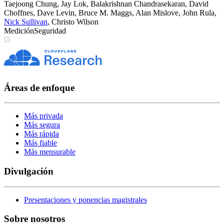
Taejoong Chung
,
Jay Lok
,
Balakrishnan Chandrasekaran
,
David
Choffnes
,
Dave Levin
,
Bruce M. Maggs
,
Alan Mislove
,
John Rula
,
Nick Sullivan
,
Christo Wilson
Medición
Seguridad
Áreas de enfoque
Más privada
Más segura
Más rápida
Más fiable
Más mensurable
Divulgación
Presentaciones y ponencias magistrales
Sobre nosotros