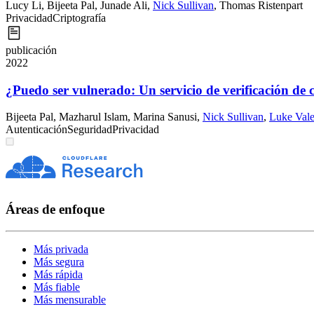
Lucy Li
,
Bijeeta Pal
,
Junade Ali
,
Nick Sullivan
,
Thomas Ristenpart
Privacidad
Criptografía
publicación
2022
¿Puedo ser vulnerado: Un servicio de verificación de
Bijeeta Pal
,
Mazharul Islam
,
Marina Sanusi
,
Nick Sullivan
,
Luke Vale
Autenticación
Seguridad
Privacidad
Áreas de enfoque
Más privada
Más segura
Más rápida
Más fiable
Más mensurable