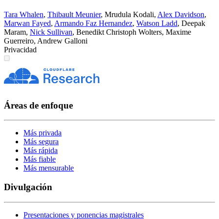
Tara Whalen
,
Thibault Meunier
,
Mrudula Kodali
,
Alex Davidson
,
Marwan Fayed
,
Armando Faz Hernandez
,
Watson Ladd
,
Deepak
Maram
,
Nick Sullivan
,
Benedikt Christoph Wolters
,
Maxime
Guerreiro
,
Andrew Galloni
Privacidad
Áreas de enfoque
Más privada
Más segura
Más rápida
Más fiable
Más mensurable
Divulgación
Presentaciones y ponencias magistrales