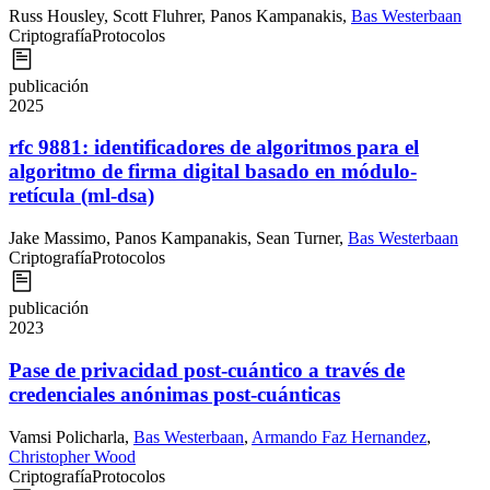
Russ Housley
,
Scott Fluhrer
,
Panos Kampanakis
,
Bas Westerbaan
Criptografía
Protocolos
publicación
2025
rfc 9881: identificadores de algoritmos para el
algoritmo de firma digital basado en módulo-
retícula (ml-dsa)
Jake Massimo
,
Panos Kampanakis
,
Sean Turner
,
Bas Westerbaan
Criptografía
Protocolos
publicación
2023
Pase de privacidad post-cuántico a través de
credenciales anónimas post-cuánticas
Vamsi Policharla
,
Bas Westerbaan
,
Armando Faz Hernandez
,
Christopher Wood
Criptografía
Protocolos