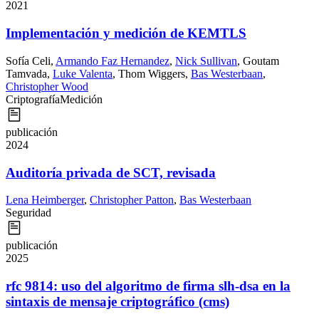
2021
Implementación y medición de KEMTLS
Sofía Celi
,
Armando Faz Hernandez
,
Nick Sullivan
,
Goutam
Tamvada
,
Luke Valenta
,
Thom Wiggers
,
Bas Westerbaan
,
Christopher Wood
Criptografía
Medición
publicación
2024
Auditoría privada de SCT, revisada
Lena Heimberger
,
Christopher Patton
,
Bas Westerbaan
Seguridad
publicación
2025
rfc 9814: uso del algoritmo de firma slh-dsa en la
sintaxis de mensaje criptográfico (cms)