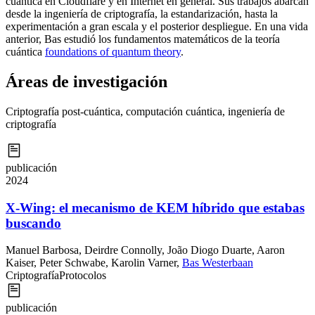
cuántica en Cloudflare y en Internet en general. Sus trabajos abarcan
desde la ingeniería de criptografía, la estandarización, hasta la
experimentación a gran escala y el posterior despliegue. En una vida
anterior, Bas estudió los fundamentos matemáticos de la teoría
cuántica
foundations of quantum theory
.
Áreas de investigación
Criptografía post-cuántica, computación cuántica, ingeniería de
criptografía
publicación
2024
X-Wing: el mecanismo de KEM híbrido que estabas
buscando
Manuel Barbosa
,
Deirdre Connolly
,
João Diogo Duarte
,
Aaron
Kaiser
,
Peter Schwabe
,
Karolin Varner
,
Bas Westerbaan
Criptografía
Protocolos
publicación