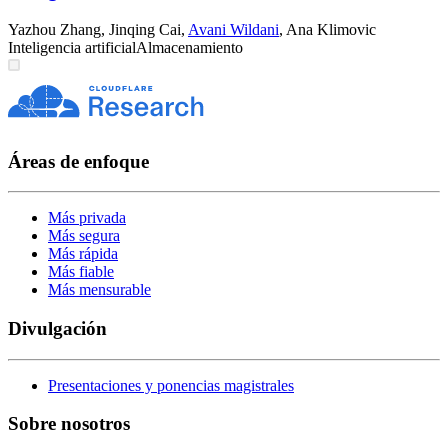
Yazhou Zhang
,
Jinqing Cai
,
Avani Wildani
,
Ana Klimovic
Inteligencia artificial
Almacenamiento
Áreas de enfoque
Más privada
Más segura
Más rápida
Más fiable
Más mensurable
Divulgación
Presentaciones y ponencias magistrales
Sobre nosotros