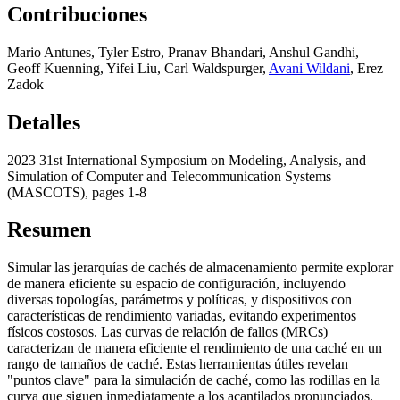
Contribuciones
Mario Antunes
,
Tyler Estro
,
Pranav Bhandari
,
Anshul Gandhi
,
Geoff Kuenning
,
Yifei Liu
,
Carl Waldspurger
,
Avani Wildani
,
Erez
Zadok
Detalles
2023 31st International Symposium on Modeling, Analysis, and
Simulation of Computer and Telecommunication Systems
(MASCOTS), pages 1-8
Resumen
Simular las jerarquías de cachés de almacenamiento permite explorar
de manera eficiente su espacio de configuración, incluyendo
diversas topologías, parámetros y políticas, y dispositivos con
características de rendimiento variadas, evitando experimentos
físicos costosos. Las curvas de relación de fallos (MRCs)
caracterizan de manera eficiente el rendimiento de una caché en un
rango de tamaños de caché. Estas herramientas útiles revelan
"puntos clave" para la simulación de caché, como las rodillas en la
curva que siguen inmediatamente a los acantilados pronunciados.