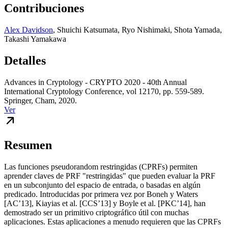
Contribuciones
Alex Davidson
,
Shuichi Katsumata
,
Ryo Nishimaki
,
Shota Yamada
,
Takashi Yamakawa
Detalles
Advances in Cryptology - CRYPTO 2020 - 40th Annual
International Cryptology Conference, vol 12170, pp. 559-589.
Springer, Cham, 2020.
Ver
Resumen
Las funciones pseudorandom restringidas (CPRFs) permiten
aprender claves de PRF "restringidas" que pueden evaluar la PRF
en un subconjunto del espacio de entrada, o basadas en algún
predicado. Introducidas por primera vez por Boneh y Waters
[AC’13], Kiayias et al. [CCS’13] y Boyle et al. [PKC’14], han
demostrado ser un primitivo criptográfico útil con muchas
aplicaciones. Estas aplicaciones a menudo requieren que las CPRFs