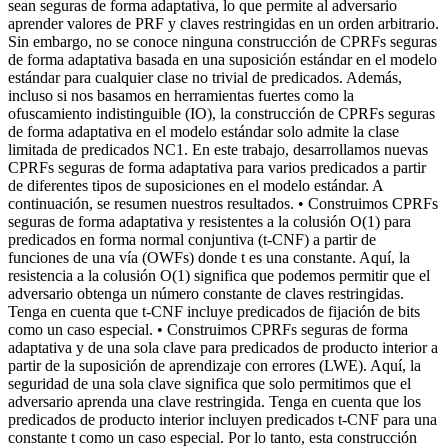
sean seguras de forma adaptativa, lo que permite al adversario
aprender valores de PRF y claves restringidas en un orden arbitrario.
Sin embargo, no se conoce ninguna construcción de CPRFs seguras
de forma adaptativa basada en una suposición estándar en el modelo
estándar para cualquier clase no trivial de predicados. Además,
incluso si nos basamos en herramientas fuertes como la
ofuscamiento indistinguible (IO), la construcción de CPRFs seguras
de forma adaptativa en el modelo estándar solo admite la clase
limitada de predicados NC1. En este trabajo, desarrollamos nuevas
CPRFs seguras de forma adaptativa para varios predicados a partir
de diferentes tipos de suposiciones en el modelo estándar. A
continuación, se resumen nuestros resultados. • Construimos CPRFs
seguras de forma adaptativa y resistentes a la colusión O(1) para
predicados en forma normal conjuntiva (t-CNF) a partir de
funciones de una vía (OWFs) donde t es una constante. Aquí, la
resistencia a la colusión O(1) significa que podemos permitir que el
adversario obtenga un número constante de claves restringidas.
Tenga en cuenta que t-CNF incluye predicados de fijación de bits
como un caso especial. • Construimos CPRFs seguras de forma
adaptativa y de una sola clave para predicados de producto interior a
partir de la suposición de aprendizaje con errores (LWE). Aquí, la
seguridad de una sola clave significa que solo permitimos que el
adversario aprenda una clave restringida. Tenga en cuenta que los
predicados de producto interior incluyen predicados t-CNF para una
constante t como un caso especial. Por lo tanto, esta construcción