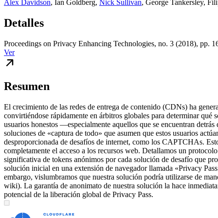
Alex Davidson
,
Ian Goldberg
,
Nick Sullivan
,
George Tankersley
,
Fil
Detalles
Proceedings on Privacy Enhancing Technologies, no. 3 (2018), pp. 1
Ver
Resumen
El crecimiento de las redes de entrega de contenido (CDNs) ha genera
convirtiéndose rápidamente en árbitros globales para determinar qué so
usuarios honestos —especialmente aquellos que se encuentran detrás 
soluciones de «captura de todo» que asumen que estos usuarios actúan
desproporcionada de desafíos de internet, como los CAPTCHAs. Est
completamente el acceso a los recursos web. Detallamos un protocolo
significativa de tokens anónimos por cada solución de desafío que pr
solución inicial en una extensión de navegador llamada «Privacy Pas
embargo, vislumbramos que nuestra solución podría utilizarse de man
wiki). La garantía de anonimato de nuestra solución la hace inmediat
potencial de la liberación global de Privacy Pass.