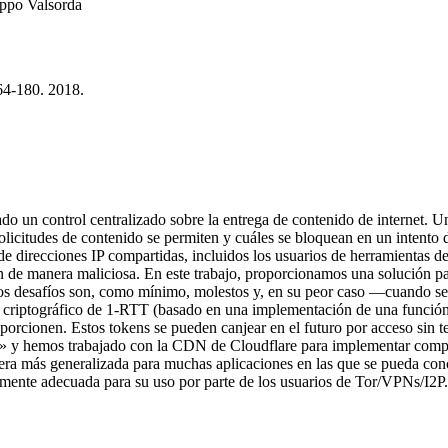
ippo Valsorda
64-180. 2018.
do un control centralizado sobre la entrega de contenido de internet. 
licitudes de contenido se permiten y cuáles se bloquean en un intento de 
de direcciones IP compartidas, incluidos los usuarios de herramientas
 de manera maliciosa. En este trabajo, proporcionamos una solución pa
os desafíos son, como mínimo, molestos y, en su peor caso —cuando 
 criptográfico de 1-RTT (basado en una implementación de una función 
oporcionen. Estos tokens se pueden canjear en el futuro por acceso sin
s» y hemos trabajado con la CDN de Cloudflare para implementar compone
era más generalizada para muchas aplicaciones en las que se pueda co
amente adecuada para su uso por parte de los usuarios de Tor/VPNs/I2P