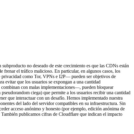
Un subproducto no deseado de este crecimiento es que las CDNs están
frenar el tráfico malicioso. En particular, en algunos casos, los
 de privacidad como Tor, VPNs e I2P— pueden ser objetivos de
ra evitar que los usuarios se expongan a una cantidad
se combinan con malas implementaciones—, pueden bloquear
pseudorandom ciega) que permite a los usuarios recibir una cantidad
 tener que interactuar con un desafío. Hemos implementado nuestra
ntes del lado del servidor compatibles en su infraestructura. Sin
nceder acceso anónimo y honesto (por ejemplo, edición anónima de
. También publicamos cifras de Cloudflare que indican el impacto