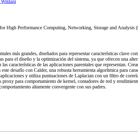
 Wildani
 for High Performance Computing, Networking, Storage and Analysis (
ntales más grandes, diseñados para representar características clave c
para el diseño y la optimización del sistema, ya que ofrecen una alter
las características de las aplicaciones parentales que representan. Crea
s este desafío con Calder, una robusta herramienta algorítmica para car
icaciones y utiliza puntuaciones de Laplacian con un filtro de correlaci
s proxy para comportamiento de kernel, contadores de red y rendimiento 
 comportamiento altamente convergente con sus padres.