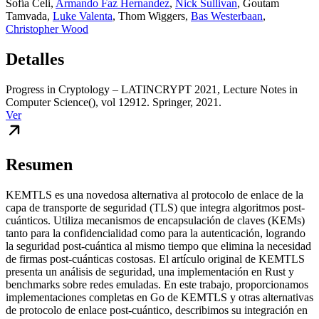
Sofía Celi
,
Armando Faz Hernandez
,
Nick Sullivan
,
Goutam
Tamvada
,
Luke Valenta
,
Thom Wiggers
,
Bas Westerbaan
,
Christopher Wood
Detalles
Progress in Cryptology – LATINCRYPT 2021, Lecture Notes in
Computer Science(), vol 12912. Springer, 2021.
Ver
Resumen
KEMTLS es una novedosa alternativa al protocolo de enlace de la
capa de transporte de seguridad (TLS) que integra algoritmos post-
cuánticos. Utiliza mecanismos de encapsulación de claves (KEMs)
tanto para la confidencialidad como para la autenticación, logrando
la seguridad post-cuántica al mismo tiempo que elimina la necesidad
de firmas post-cuánticas costosas. El artículo original de KEMTLS
presenta un análisis de seguridad, una implementación en Rust y
benchmarks sobre redes emuladas. En este trabajo, proporcionamos
implementaciones completas en Go de KEMTLS y otras alternativas
de protocolo de enlace post-cuántico, describimos su integración en